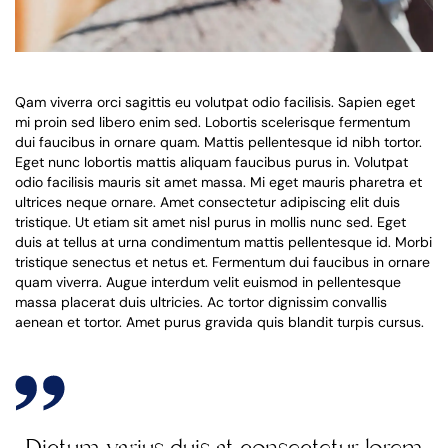
Qam viverra orci sagittis eu volutpat odio facilisis. Sapien eget
mi proin sed libero enim sed. Lobortis scelerisque fermentum
dui faucibus in ornare quam. Mattis pellentesque id nibh tortor.
Eget nunc lobortis mattis aliquam faucibus purus in. Volutpat
odio facilisis mauris sit amet massa. Mi eget mauris pharetra et
ultrices neque ornare. Amet consectetur adipiscing elit duis
tristique. Ut etiam sit amet nisl purus in mollis nunc sed. Eget
duis at tellus at urna condimentum mattis pellentesque id. Morbi
tristique senectus et netus et. Fermentum dui faucibus in ornare
quam viverra. Augue interdum velit euismod in pellentesque
massa placerat duis ultricies. Ac tortor dignissim convallis
aenean et tortor. Amet purus gravida quis blandit turpis cursus.
Dictum varius duis at consectetur lorem