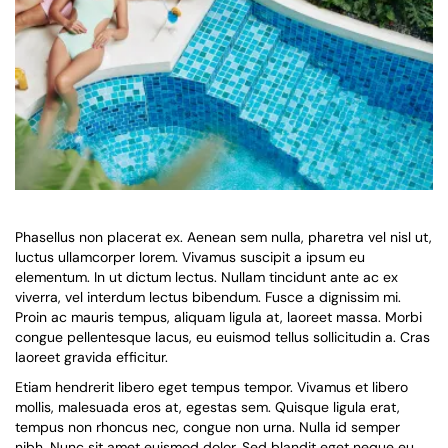
Phasellus non placerat ex. Aenean sem nulla, pharetra vel nisl ut,
luctus ullamcorper lorem. Vivamus suscipit a ipsum eu
elementum. In ut dictum lectus. Nullam tincidunt ante ac ex
viverra, vel interdum lectus bibendum. Fusce a dignissim mi.
Proin ac mauris tempus, aliquam ligula at, laoreet massa. Morbi
congue pellentesque lacus, eu euismod tellus sollicitudin a. Cras
laoreet gravida efficitur.
Etiam hendrerit libero eget tempus tempor. Vivamus et libero
mollis, malesuada eros at, egestas sem. Quisque ligula erat,
tempus non rhoncus nec, congue non urna. Nulla id semper
nibh. Nunc sit amet euismod dolor. Sed blandit eget neque eu